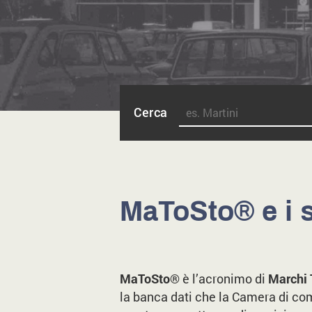
Cerca
MaToSto® e i 
MaToSto
® è l’acronimo di
Marchi T
la banca dati che la Camera di co