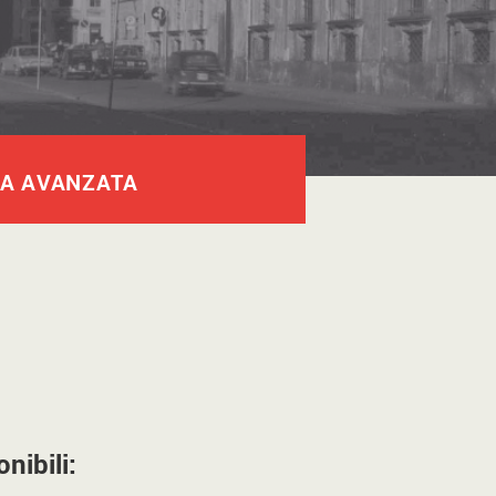
CA AVANZATA
nibili: