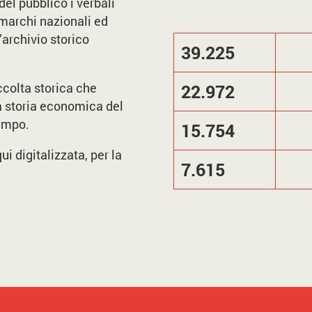
el pubblico i verbali
 marchi nazionali ed
’archivio storico
39.225
ccolta storica che
22.972
a storia economica del
tempo.
15.754
ui digitalizzata, per la
7.615